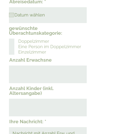
r
Abreisedatum:
*
e
e
d
q
u
i
r
gewünschte
e
Überachtunskategorie:
d
Doppelzimmer
Eine Person im Doppelzimmer
Einzelzimmer
Anzahl Erwachsne
Anzahl Kinder (inkl.
Altersangabe)
Ihre Nachricht: