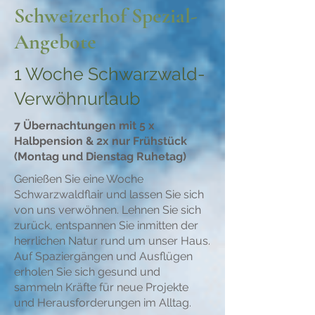
Schweizerhof Spezial-
Angebote
1 Woche Schwarzwald-
Verwöhnurlaub
7 Übernachtungen mit 5 x
Halbpension & 2x nur Frühstück
(Montag und Dienstag Ruhetag)
Genießen Sie eine Woche
Schwarzwaldflair und lassen Sie sich
von uns verwöhnen. Lehnen Sie sich
zurück, entspannen Sie inmitten der
herrlichen Natur rund um unser Haus.
Auf Spaziergängen und Ausflügen
erholen Sie sich gesund und
sammeln Kräfte für neue Projekte
und Herausforderungen im Alltag.